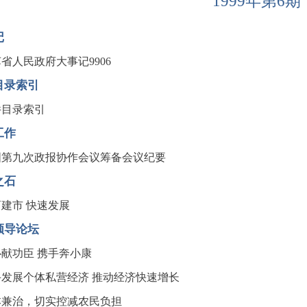
1999年第6期
记
省人民政府大事记9906
目录索引
件目录索引
工作
国第九次政报协作会议筹备会议纪要
之石
建市 快速发展
领导论坛
献功臣 携手奔小康
手发展个体私营经济 推动经济快速增长
本兼治，切实控减农民负担