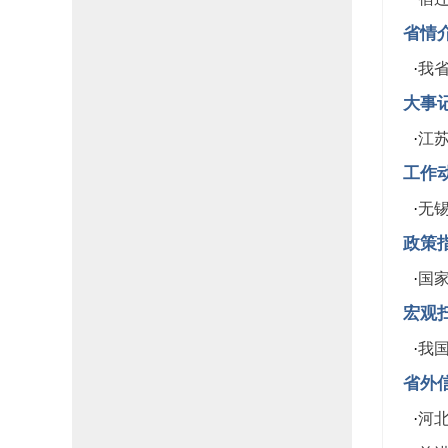
省情
·
我
大事
·
江
工作
·
无
政策
·
国
宏观
·
我
省外
·
河