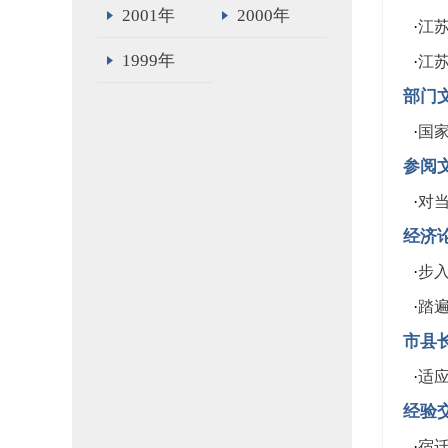
2001年
2000年
·
江
1999年
·
江
部门
·
国
参阅
·
对
经济
·
步
·
踏
市县
·
适
经验
·
宿